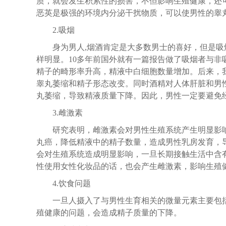
质，就会发生积累性的损害，不但影响生殖健康，还
恶英是极强的环境内分泌干扰物质，可以使男性的睾
2.吸烟
身为男人,烟酒肯定是大多数男士的喜好，但是
样明显。10多年前国外就有一篇报告做了吸烟者与
精子的畸形率升高，精液中白细胞数量增加。后来，
睾丸萎缩和精子形态改变。同时酒精对人体肝脏和男
丸萎缩，导致精液质量下降。因此，男性一定要避免
3.雌激素
研究表明，雌激素会对男性生殖系统产生明显影
丸癌，降低精液中的精子数量，造成男性乳房发育，
会对生殖系统造成明显影响，一旦长期接触生活中含
性使用女性化妆品的话，也会产生雌激素，影响生殖
4.饮食问题
一旦人摄入了与男性生育相关的微量元素主要包
殖健康的问题，会造成精子质量的下降。