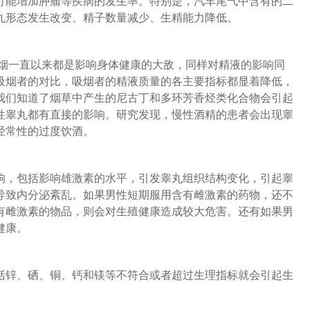
可能增加肿瘤等疾病的发生率。特别是，汽车尾气中含有的二
丸形态发生改变、精子数量减少、生精能力降低。
吸烟一直以来都是影响身体健康的大敌，同样对精液的影响同
非吸烟者的对比，吸烟者的精液质量的各主要指标都显着降低，
我们知道了烟草中产生的尼古丁和多环芳香烃类化合物会引起
性睾丸都有直接的影响。研究发现，慢性酒精的患者会出现睾
经常性的过度饮酒。
响，包括影响雄激素的水平，引发睾丸组织结构变化，引起睾
导致内分泌紊乱。如果男性短期服用含有雌激素的药物，还不
有雌激素的物品，则会对生殖健康造成较大危害。还有如果男
健康。
括锌、硒、铜、钙和镁等不符合或者超过生理指标就会引起生