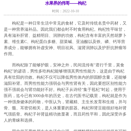
水果界的伟哥-------枸杞
时间：2022-10-10
枸杞是一种日常生活中常见的食材，它及时传统名贵中药材，又
是一种营养滋补品。因此我们都会时不时食用枸杞。枸杞性平味甘，
具有滋补肝肾、益精明目、润肺的功效，枸杞含有丰富的天然胡萝卜
素、维生素C、枸杞蛋白多糖、甜菜碱、亚油酸以及铁、磷、钙等营
养成分，能够拥有补虚安神、明目祛风、滋肾润肺以及护肝抗肿瘤等
作用。
而枸杞除了能够护眼，安神之外，民间流传有“君行千里，莫食
枸杞”的谚语，男性多吃枸杞能够增强其男性性能力，这是由于枸杞
具有壮阳的功效。枸杞不仅可以降低男性体内的胆固醇含量，还能够
滋阳补肾。而男性性能力强弱会与男性肾有关，因此要想区别性能力
强不强就会与肾功能好不好。枸杞子从诗经“集于苞杞”时起，便用于
医药，迄今已有3000余年的历史，在古代医书记载里，枸杞就是作为
一种强身健体的药物，中医认为，肾藏精、主生长发育和生殖，并与
骨、髓、耳密切相关，是人体重要的脏器。枸杞和肾豆能很好地补肾
气强筋骨。枸杞子补肾益精功效显著，而且药性平和，因此深受许多
人的青睐和选择。