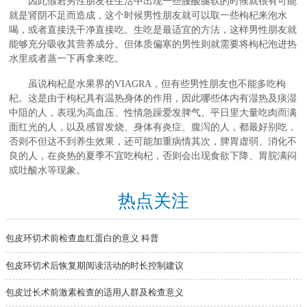
因此假若男性朋友在生活中出现一些腰酸腿软的时候就很有可能
就是肾阴不足而造成，这个时候男性朋友就可以取一些枸杞来泡水
喝，或者直接洗干净直接吃。生吃是最适宜的方法，这样男性朋友就
能够充分吸收其营养成分。但体质偏寒的男性则就需要将枸杞泡进热
水里或者蒸一下再拿来吃。
虽说枸杞是水果界的VIAGRA，但有些男性朋友也不能多吃枸
杞。这是由于枸杞具有温热身体的作用，因此哪些体内有湿热及痰湿
中阻的人，表现为高血压、性情急躁爱发脾气、平日里大量吃肉而满
面红光的人，以及感冒发烧、身体有炎症、腹泻的人，都最好别吃，
否则不但达不到养生效果，还可能加重病情其次，脾胃虚弱、消化不
良的人，在炎热的夏季不宜吃枸杞，否则会出现食欲下降、胃脘满闷
或吐酸水等现象。
热点关注
包皮环切术前检查血红蛋白的意义 科普
包皮环切术后恢复期阅读活动的时长控制建议
包皮过长术前激素检查的适用人群及检查意义