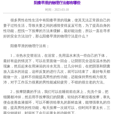
阳痿早泄的物理疗法都有哪些
时间：2023-03-18
很多男性在性生活中有阳痿早泄的现象，使其无法正常跟自己的
妻子过性生活，导致夫妻之间的感情变得岌岌可危，为了提高自身的
性功能，想找一下按摩的方法来缓解，最好能治愈，所以一直在寻求
好的安全方法治疗，那么阳痿早泄的物理疗法是什么？
阳痿早泄的物理疗法有；
1，冷热水交替浴法，在浴室，先用温水来洗一些自己的下体，
最好有盆的情况下，可以在里面做一回会，让阴部完全适应温水热的
现象，然后起来在用淋浴的冷水充洗，过几分钟后，在把阴茎和阴囊
放入温水的浴盆，这样反复的进行几次，就可以结束了，最好每天都
能做一次，这样不但能提高男性的性功能，还能保持男性精力很充
沛，对于工作压力很累的男性能减轻疲劳，不错的很古老的方法。
2，按摩阴囊的手法，我们可以在睡前前在床上，先洗个澡，把
细菌都冲掉，然后用手按摩我们的阴囊，轻轻的不断捏着按摩，睾丸
便会改善血液循环，可以不断供给睾丸的新鲜血液，能增强睾丸的功
能，提高男性的性功能，每天按摩一次就可以，但时间不要太长，三
两分钟就好，时间长了会引起睾丸的功能低下。