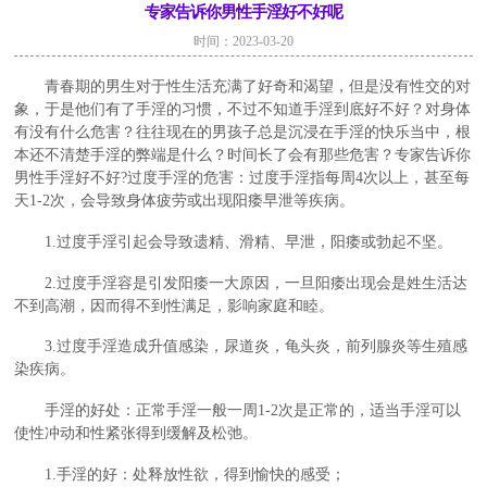
专家告诉你男性手淫好不好呢
时间：2023-03-20
青春期的男生对于性生活充满了好奇和渴望，但是没有性交的对
象，于是他们有了手淫的习惯，不过不知道手淫到底好不好？对身体
有没有什么危害？往往现在的男孩子总是沉浸在手淫的快乐当中，根
本还不清楚手淫的弊端是什么？时间长了会有那些危害？专家告诉你
男性手淫好不好?过度手淫的危害：过度手淫指每周4次以上，甚至每
天1-2次，会导致身体疲劳或出现阳痿早泄等疾病。
1.过度手淫引起会导致遗精、滑精、早泄，阳痿或勃起不坚。
2.过度手淫容是引发阳痿一大原因，一旦阳痿出现会是姓生活达
不到高潮，因而得不到性满足，影响家庭和睦。
3.过度手淫造成升值感染，尿道炎，龟头炎，前列腺炎等生殖感
染疾病。
手淫的好处：正常手淫一般一周1-2次是正常的，适当手淫可以
使性冲动和性紧张得到缓解及松弛。
1.手淫的好：处释放性欲，得到愉快的感受；