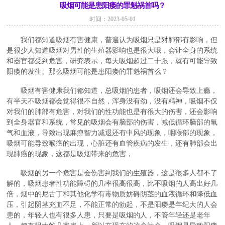
吸烟可能是患阳痿的罪魁祸首吗？
时间：2023-05-01
我们都知道吸烟有害健康，普遍认为吸烟只是对肺部有影响，但
是很少人知道吸烟对男性的生殖器影响也是很大哦，会让全身的系统
和器官都受到危害，研究表示，每天吸烟超过二十跟，就有可能导致
阳痿的发生。那么吸烟可能是患阳痿的罪魁祸首么？
吸烟有害健康我们都知道，总吸烟的患者，吸烟还会导致上瘾，
有半天不吸烟都会觉得很不自然，浑身没有劲，没有精神，吸烟不仅
对我们的肺部有危害，对我们的性功能也是有很大的伤害，还会影响
到全身器官和系统，常见的吸烟会有脑部的伤害，减低循环脑部的氧
气和血液，导致出现麻痹智力减退还有中风的现象，咽喉部的现象，
吸烟可能导致喉癌的出现，心脏还有血管疾病的发生，还有肺部会出
现肺癌的现象，这都是吸烟带来的危害，
吸烟的另一个危害是会伤害到我们的生殖器，这是很多人都不了
解的，吸烟患者性功能障碍的几率很高很高，比不吸烟的人高出好几
倍，烟中的尼古丁和其他化学有毒物质妨碍阴茎的血液循环和降低血
压，引起阴茎充血不足，不能正常的勃起，不是阳痿是年纪大的人会
患的，年轻人也有很多人患，只要是吸烟的人，不管年轻还是老年