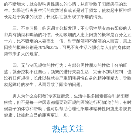
的不断增大，就会影响男性朋友的心情，从而导致了阳痿疾病的发
生。如果进行夫妻生活的次数过多或者是过于频繁，使勃起中枢神经
长期处于紧张的状态，长此以往就出现了阳痿的情况。
三、不良习惯：临床调查分析发现，不少男性朋友患有阳痿的人
都具有抽烟和喝酒的习惯。长期吸烟的人患上阳痿的概率是百分之五
十六，比不吸烟的人要高出一倍。对于酗酒和不酗酒的人而言，患上
阳痿的概率分别是70%和25%，可见不良生活习惯会给人们的身体健
康带来多大的危害。
四、无节制无规律的性行为：有部分男性朋友的性欲十分的旺
盛，就会控制不住自己，频繁的进行夫妻生活，完全不加以控制，也
没有任何规律，长此以往就会严重消耗男性自身的精神和精力，导致
勃起障碍的发生，从而导致了阳痿的问题。
男人为什么会阳萎?专家提醒您，生活中很多因素都会引起阳痿
疾病，但不是每一种因素都需要到正规的医院进行药物治疗的，有时
候妻子的体谅和帮助，也可以帮助心理性阳痿和精神性阳痿患者恢复
健康，让彼此自己的距离更进一步。
热点关注