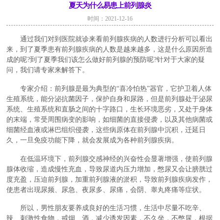
夏天为什么易患上前列腺炎
时间：2021-12-16
通过我们对到医院就诊来看前列腺疾病的人数进行分析可以看出
来，到了夏季患有前列腺疾病的人数是越来越多，这是什么原因所造
成的呢?到了夏季我们该怎么做好前列腺的预防呢?针对于大家的疑
问，我们请专家来解答下。
专家介绍：前列腺是最为典型的“喜冷怕热”器官，它护卫着人体
生殖系统，能分泌抗菌因子，保护自身和尿路，但是前列腺处于泌尿
系统、生殖系统和直肠之间的十字路口，生长环境恶劣，又处于身体
的末端，常受周围病变的影响，如细菌的直接侵袭，以及其他病菌或
细菌经血液或淋巴组织侵袭，这些病原体在前列腺中沉积，迁延日
久，一旦免疫功能下降，就会发展成为各种前列腺疾病。
在低温环境下，前列腺交感神经的兴奋性会显著增强，使前列腺
腺体收缩，造成慢性充血，导致尿道内压力增加，憋尿又会让膀胱过
度充盈，压迫前列腺，加重前列腺液的淤积，导致前列腺疾病发作，
使患者出现尿频、尿急、夜尿多、尿痛，会阴、睾丸疼痛等症状。
所以，男性朋友要养成良好的生活习惯，生活中尽量不吃辛、
辣、刺激性食物，戒烟、酒，减少诱发因素，不久坐，不憋尿，根据