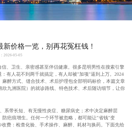
4最新价格一览，别再花冤枉钱！
2026-05-05
自信、卫生、亲密感甚至伴侣健康。很多昆明男性在搜索引擎
：有人花不到两千就搞定，有人却被"加项"逼到上万。2024
、麻醉方式、缝合技术、术后护理包全部明码标价，本篇文章
锦欣九洲医院）的就诊路线、特色技术、术后随访细节，让你
性、系带长短、有无慢性炎症、糖尿病史；术中决定麻醉层
防疤痕增生。任何一个环节被忽略，都可能让"省钱"变
成四步收费：检查化验、手术操作、麻醉、耗材与换药。下面先给