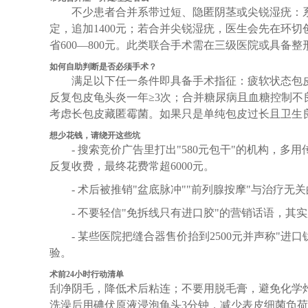
不少患者合并系带过短、隐匿阴茎或尖锐湿疣：系
定，追加1400元；若合并尖锐湿疣，医生会先在环切
省600—800元。此类联合手术需在三级医院或具备
如何自助判断是否必须手术？
满足以下任一条件即具备手术指征：疲软状态包皮口
反复包皮龟头炎一年≥3次；合并糖尿病且血糖控制
考虑长包皮藏匿霉菌。如果只是单纯包皮过长且卫生
想少花钱，请绕开这些坑
- 搜索竞价广告里打出"580元包干"的机构，多
反复收费，最终花费常超6000元。
- 术后被推销"盆底脉冲""前列腺按摩"与治疗无
- 不要轻信"免拆线只有进口胶"的营销话语，
- 某些医院把缝合器售价抬到2500元并声称"
验。
术前24小时行动清单
刮净阴毛，降低术后粘连；不要用脱毛膏，避免化学
洗澡后用碘伏原液浸泡龟头3分钟，减少表皮细菌负