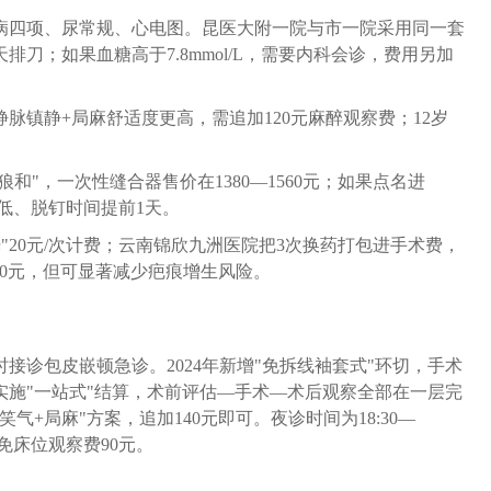
病四项、尿常规、心电图。昆医大附一院与市一院采用同一套
刀；如果血糖高于7.8mmol/L，需要内科会诊，费用另加
脉镇静+局麻舒适度更高，需追加120元麻醉观察费；12岁
狼和"，一次性缝合器售价在1380—1560元；如果点名进
更低、脱钉时间提前1天。
"20元/次计费；云南锦欣九洲医院把3次换药打包进手术费，
20元，但可显著减少疤痕增生风险。
接诊包皮嵌顿急诊。2024年新增"免拆线袖套式"环切，手术
施"一站式"结算，术前评估—手术—术后观察全部在一层完
+局麻"方案，追加140元即可。夜诊时间为18:30—
免床位观察费90元。