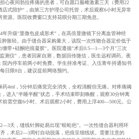
于担心夜间勃拉疼痛的患者，可自愿口服雌激素三天（费用22
酒店式陪护"，由第三方护理公司托管，术后观察6小时无异常
房资源。医院收费窗口支持花呗分期三期免息。
24年升级"显微包皮成形术"，在高倍显微镜下分离血管神经
后肿胀轻。由于缝合器采购量大，该院一次性吻合器定价低于
绷带+硅酮疤痕凝胶"。医院遵循"术后0.5—1—3个月"三次
监测仪"，患者回家自测，数据回传微信，医生远程调药。夜
即到；院内停车前两小时免费。学生持准考证、入伍青年持通知书
，每日限8台，建议提前网络预约。
药4ml，5分钟后痛觉完全消失，全程清醒但无痛。对疼痛阈
，进入"半睡半醒"状态，手术结束即刻唤醒，观察30分钟离
需空腹6小时、术后观察2小时，费用上浮400—500元。公
感2—3天，缝线针脚处易出现"蜈蚣疤"。一次性缝合器利用环
整齐，术后2—3周钉自动脱落，疤痕呈细线状。需要注意的