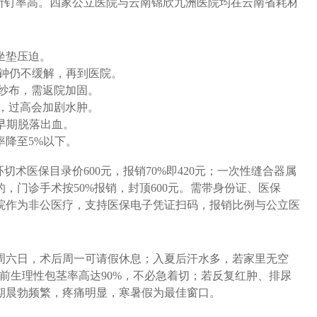
断钉率高。四家公立医院与云南锦欣九洲医院均在云南省耗材
坐垫压迫。
分钟仍不缓解，再到医院。
径纱布，需返院加固。
℃，过高会加剧水肿。
钉早期脱落出血。
率降至5%以下。
切术医保目录价600元，报销70%即420元；一次性缝合器属
，门诊手术按50%报销，封顶600元。需带身份证、医保
院作为非公医疗，支持医保电子凭证扫码，报销比例与公立医
周六日，术后周一可请假休息；入夏后汗水多，若家里无空
岁前生理性包茎率高达90%，不必急着切；若反复红肿、排尿
春期晨勃频繁，疼痛明显，寒暑假为最佳窗口。