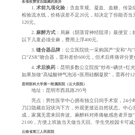
各项收费背后隐藏的差异
1.
术前九项化验
：含血常规、凝血、血糖、传染
检验流水线，价格误差不足20元，却决定了你能否当天排
120元。
2.
麻醉方式
：局麻（阴茎背神经阻滞）最便宜；静
以下儿童必须全麻，费用上浮400元。
3.
缝合器品牌
：公立医院统一采购国产"安和"与"
口"ZSR"吻合器，需补差价600元，但术后疼痛评分
4.
术后换药
：昆明多数公立院按"纱布+碘伏+红光
如果加做"高锰酸钾气泡浴+医用硅酮凝胶"，需再付1
昆明医科大学第一附属医院（云大医院）
地址：昆明市西昌路295号
亮点：男性医学中心拥有独立日间手术室，24小时
刀口隐藏在冠状沟下方，外观更接近自然状态。中心实
成，家属无需来回奔波。麻醉科对疼痛敏感患者开放"笑气
21:00，方便上班族当天做当天回。学生凭校园卡可减
云南省第三人民医院