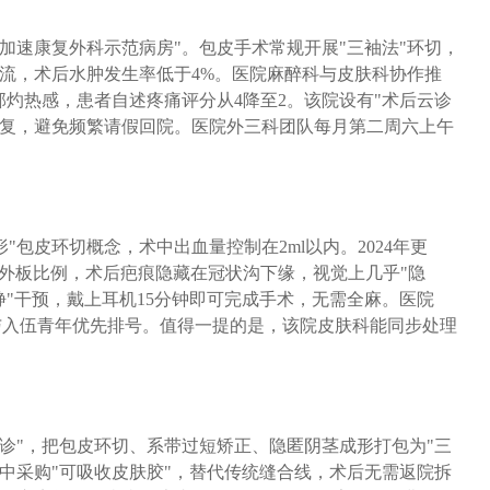
"加速康复外科示范病房"。包皮手术常规开展"三袖法"环切，
回流，术后水肿发生率低于4%。医院麻醉科与皮肤科协作推
部灼热感，患者自述疼痛评分从4降至2。该院设有"术后云诊
回复，避免频繁请假回院。医院外三科团队每月第二周六上午
"包皮环切概念，术中出血量控制在2ml以内。2024年更
内外板比例，术后疤痕隐藏在冠状沟下缘，视觉上几乎"隐
静"干预，戴上耳机15分钟即可完成手术，无需全麻。医院
生与入伍青年优先排号。值得一提的是，该院皮肤科能同步处理
诊"，把包皮环切、系带过短矫正、隐匿阴茎成形打包为"三
集中采购"可吸收皮肤胶"，替代传统缝合线，术后无需返院拆