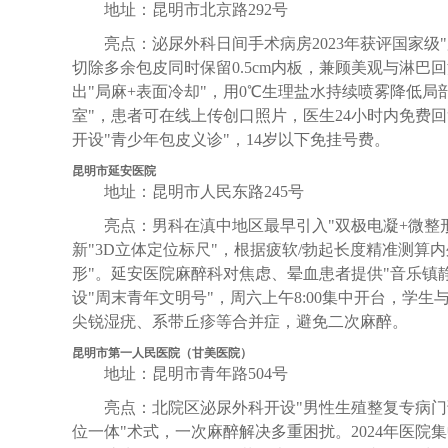
地址：昆明市北京路292号
亮点：泌尿外科日间手术病房2023年获评国家级
切除多余包皮同时保留0.5cm内板，兼顾美观与淋巴
出"局麻+表面冷却"，用0℃生理盐水持续喷雾降低局
室"，患者可在线上传创口照片，医生24小时内免费
开设"青少年包皮义诊"，14岁以下免挂号费。
昆明市延安医院
地址：昆明市人民东路245号
亮点：男科在滇中地区最早引入"双极电凝+微整形
新"3D立体定位标尺"，根据疲软/勃起长度精准测算
形"。延安医院麻醉科对焦虑、晕血患者提供"音乐镇
设"周末青年文明号"，周六上午8:00集中开台，学
尖锐湿疣、系带丘疹等合并症，避免二次麻醉。
昆明市第一人民医院（甘美医院）
地址：昆明市青年路504号
亮点：北院区泌尿外科开设"男性生殖整复专病门
位一体"术式，一次麻醉解决多重困扰。2024年医院