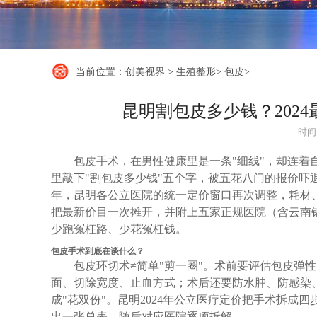
当前位置：
创美视界
>
生殖整形
>
包皮
>
昆明割包皮多少钱？202
时间：
包皮手术，在男性健康里是一条"细线"，却连着
里敲下"割包皮多少钱"五个字，被五花八门的报价吓退
年，昆明各公立医院的统一定价窗口再次调整，耗材
把最新价目一次摊开，并附上五家正规医院（含云南
少跑冤枉路、少花冤枉钱。
包皮手术到底在谈什么？
包皮环切术≠简单"剪一圈"。术前要评估包皮弹
面、切除宽度、止血方式；术后还要防水肿、防感染、
成"花双份"。昆明2024年公立医疗定价把手术拆
出一张总表，随后对应医院逐项拆解。