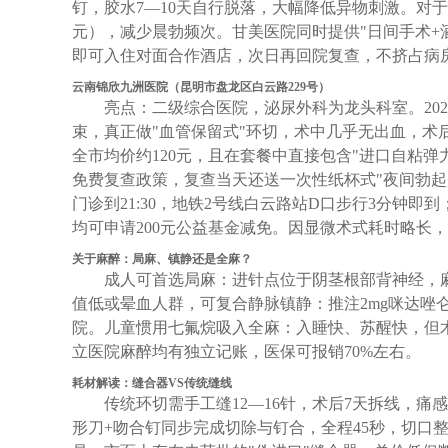
钉，胶水7—10天自行脱落，大幅降低异物刺激。对
元），减少晨勃频次。甘美医院同时提供"日间手术+
即可入住对面合作酒店，次日再回院复查，不挤占病
云南锦欣九洲医院（昆明市盘龙区白云路229号）
亮点：二级综合医院，泌尿外科为龙头科室。20
束，真正做"血管保留式"环切，术中几乎无出血，术
全市均价约120元，且在套餐中直接包含"进口自粘弹力
免费复查政策，复查当天还送一次性纸杯式"夜间勃起
门诊到21:30，地铁2号线白云路站D口步行3分钟
均可申请200元公益基金减免。因显微术式耗时略长
关于麻醉：局麻、镇静还是全麻？
成人可首选局麻：进针点位于阴茎根部背神经，麻
值低或晕血人群，可复合静脉镇静：推注2mg咪达唑仑
院。儿童惯用七氟烷吸入全麻：入睡快、苏醒快，但术前
立医院麻醉均有独立记账，医保可报销70%左右。
耗材解读：缝合器VS传统缝线
传统环切需手工缝12—16针，术后7天拆线，痛
形刀+吻合钉同步完成切除与钉合，全程45秒，切口