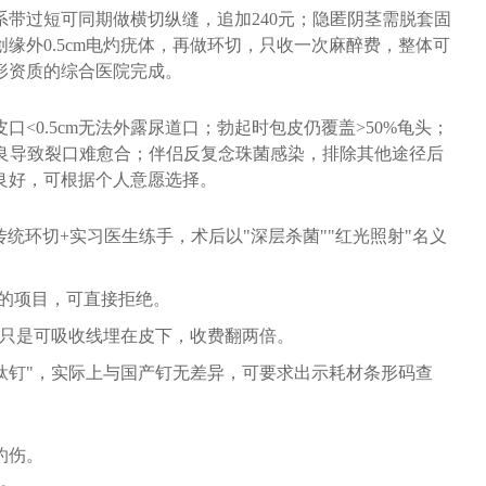
带过短可同期做横切纵缝，追加240元；隐匿阴茎需脱套固
创缘外0.5cm电灼疣体，再做环切，只收一次麻醉费，整体可
整形资质的综合医院完成。
<0.5cm无法外露尿道口；勃起时包皮仍覆盖>50%龟头；
不良导致裂口难愈合；伴侣反复念珠菌感染，排除其他途径后
良好，可根据个人意愿选择。
用传统环切+实习医生练手，术后以"深层杀菌""红光照射"名义
关的项目，可直接拒绝。
其实只是可吸收线埋在皮下，收费翻两倍。
进口钛钉"，实际上与国产钉无差异，可要求出示耗材条形码查
灼伤。
荷。