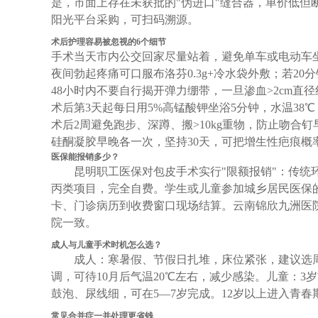
是，市面上存在未获批的"伪进口"缝合器，单价低但
阳光平台采购，可扫码溯源。
术后护理容易被忽视的6个细节
手术当天市内公交回家尽量站着，避免单车或电动车
夜间勃起疼痛可口服布洛芬0.3g+冷水袋外敷；若20
48小时内不要自行揭开弹力绷带，一旦渗血>2cm直
术后第3天起每日用5%高锰酸钾坐浴5分钟，水温38
术后2周避免跑步、深蹲、搬>10kg重物，防止吻合
硅酮凝胶早晚各一次，坚持30天，可把增生性疤痕概
医保能报销多少？
昆明职工医保对包皮手术实行"限额报销"：传统环
丙类项目，完全自费。学生或儿童参加城乡居民医保的
卡、门诊病历到收费窗口现场结算。云南锦欣九洲医
院一致。
成人与儿童手术时机怎么选？
成人：寒暑假、节假日扎堆，床位紧张，建议选
调，可待10月后气温20℃左右，减少感染。儿童：3
鼓泡、尿线细，可在5—7岁完成。12岁以上进入青
常见合并症一并处理更省钱