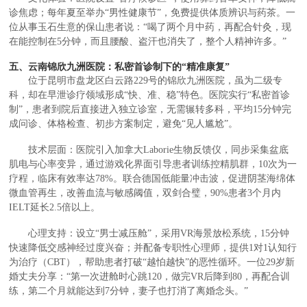
诊焦虑；每年夏至举办“男性健康节”，免费提供体质辨识与药茶。一
位从事玉石生意的保山患者说：“喝了两个月中药，再配合针灸，现
在能控制在5分钟，而且腰酸、盗汗也消失了，整个人精神许多。”
五、云南锦欣九洲医院：私密首诊制下的“精准康复”
位于昆明市盘龙区白云路229号的锦欣九洲医院，虽为二级专
科，却在早泄诊疗领域形成“快、准、稳”特色。医院实行“私密首诊
制”，患者到院后直接进入独立诊室，无需辗转多科，平均15分钟完
成问诊、体格检查、初步方案制定，避免“见人尴尬”。
技术层面：医院引入加拿大Laborie生物反馈仪，同步采集盆底
肌电与心率变异，通过游戏化界面引导患者训练控精肌群，10次为一
疗程，临床有效率达78%。联合德国低能量冲击波，促进阴茎海绵体
微血管再生，改善血流与敏感阈值，双剑合璧，90%患者3个月内
IELT延长2.5倍以上。
心理支持：设立“男士减压舱”，采用VR海景放松系统，15分钟
快速降低交感神经过度兴奋；并配备专职性心理师，提供1对1认知行
为治疗（CBT），帮助患者打破“越怕越快”的恶性循环。一位29岁新
婚丈夫分享：“第一次进舱时心跳120，做完VR后降到80，再配合训
练，第二个月就能达到7分钟，妻子也打消了离婚念头。”