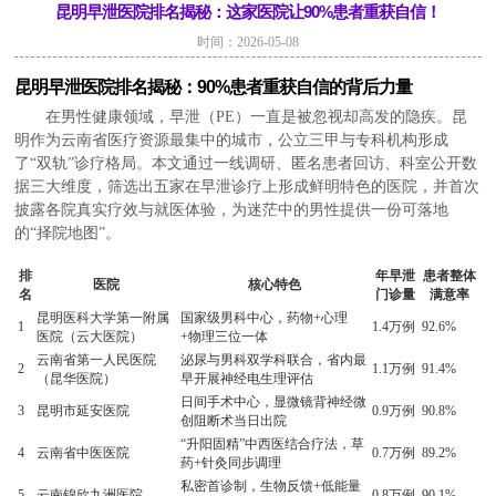
昆明早泄医院排名揭秘：这家医院让90%患者重获自信！
时间：2026-05-08
昆明早泄医院排名揭秘：90%患者重获自信的背后力量
在男性健康领域，早泄（PE）一直是被忽视却高发的隐疾。昆
明作为云南省医疗资源最集中的城市，公立三甲与专科机构形成
了“双轨”诊疗格局。本文通过一线调研、匿名患者回访、科室公开数
据三大维度，筛选出五家在早泄诊疗上形成鲜明特色的医院，并首次
披露各院真实疗效与就医体验，为迷茫中的男性提供一份可落地
的“择院地图”。
排
年早泄
患者整体
医院
核心特色
名
门诊量
满意率
昆明医科大学第一附属
国家级男科中心，药物+心理
1
1.4万例
92.6%
医院（云大医院）
+物理三位一体
云南省第一人民医院
泌尿与男科双学科联合，省内最
2
1.1万例
91.4%
（昆华医院）
早开展神经电生理评估
日间手术中心，显微镜背神经微
3
昆明市延安医院
0.9万例
90.8%
创阻断术当日出院
“升阳固精”中西医结合疗法，草
4
云南省中医医院
0.7万例
89.2%
药+针灸同步调理
私密首诊制，生物反馈+低能量
5
云南锦欣九洲医院
0.8万例
90.1%