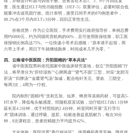
练，并赠送计时器与训练手册。患者需在术后1、3、6个月回院复
查，医生通过IELT与性功能指数（IIEF-5）双重评估，必要时联合低
能量冲击波巩固疗效。统计表明，接受日间手术的870例患者中，
88.2%在3个月内IELT≥3分钟，回归正常性生活。
价格优势：作为公立医院，手术费用实行政府指导价，单例总费
用约6800元，约为同级民营机构的60%，且可使用医保统筹，职工医
保报销比例高达75%。一位快递小哥术后感慨：“原本请不起假，周
六早上手术，周日下午就继续跑单，时间成本几乎为零。”
四、云南省中医医院：升阳固精的“草本兵法”
省中医医院男科依托国家中医临床研究基地，创立“升阳固精”疗
法，将早泄分为“肝经湿热”“心脾两虚”“肾气不固”三型，对应“龙胆泻
肝汤”“归脾汤”“金匮肾气汤”加减，配合电针关元、肾俞、三阴交，
每周3次，4周为一疗程。
院内制剂“固精Ⅰ号”含刺五加、仙茅、蜂房等滇南药材，可提高5-
HT水平，降低龟头敏感度。经随机双盲试验，治疗组IELT由1.1分钟
延长至4.2分钟，优于对照组的2.4分钟。科室同时开展“五行导引
术”团体训练，通过呼吸、提肛、站桩改善盆底肌耐力，每次30分
钟，8次课程后，患者控精能力平均提升42%。
文化体验：医院设置“香疗候诊区”，使用彝药香草安神，降低就