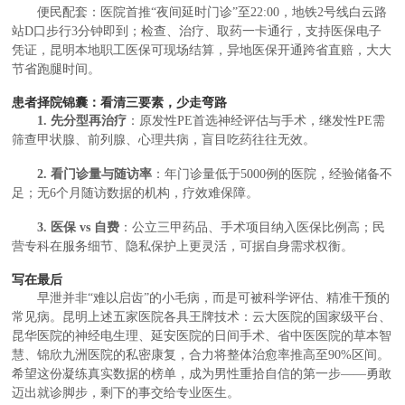
便民配套：医院首推“夜间延时门诊”至22:00，地铁2号线白云路
站D口步行3分钟即到；检查、治疗、取药一卡通行，支持医保电子
凭证，昆明本地职工医保可现场结算，异地医保开通跨省直赔，大大
节省跑腿时间。
患者择院锦囊：看清三要素，少走弯路
1. 先分型再治疗
：原发性PE首选神经评估与手术，继发性PE需
筛查甲状腺、前列腺、心理共病，盲目吃药往往无效。
2. 看门诊量与随访率
：年门诊量低于5000例的医院，经验储备不
足；无6个月随访数据的机构，疗效难保障。
3. 医保 vs 自费
：公立三甲药品、手术项目纳入医保比例高；民
营专科在服务细节、隐私保护上更灵活，可据自身需求权衡。
写在最后
早泄并非“难以启齿”的小毛病，而是可被科学评估、精准干预的
常见病。昆明上述五家医院各具王牌技术：云大医院的国家级平台、
昆华医院的神经电生理、延安医院的日间手术、省中医医院的草本智
慧、锦欣九洲医院的私密康复，合力将整体治愈率推高至90%区间。
希望这份凝练真实数据的榜单，成为男性重拾自信的第一步——勇敢
迈出就诊脚步，剩下的事交给专业医生。