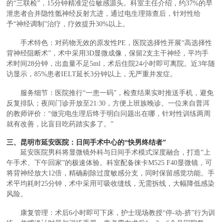
的“三联检”，15分钟精准定位敏感源头。科室主任介绍，约37%的早
泄患者合并隐性骶神经反射亢进，通过电生理筛查后，针对性给
予“神经调制”治疗，疗效提升30%以上。
手术特色：对药物无效的原发性PE，医院选择性开展“高选择性
背神经阻断术”，术中采用3D显微成像，保留2支主干神经，平均手
术时间28分钟，出血量不足5ml，术后住院24小时即可离院。近3年随
访显示，85%患者IELT延长3分钟以上，无严重并发症。
服务细节：医院推行“一患一码”，检查结果实时推送手机，避免
反复排队；夜间门诊开放至21:30，方便上班族晚诊。一位来自普洱
的教师评价：“做完电生理后终于明白问题出在哪，针对性训练两周
就有改善，比盲目吃药踏实多了。”
三、昆明市延安医院：日间手术中心的“快男终结者”
延安医院男科将显微镜外科与日间手术模式深度融合，打造“上
午手术、下午回家”的极速体验。科室配备徕卡M525 F40显微镜，可
将背神经放大12倍，精确剔除过度敏感分支，同时保留感觉功能。手
术平均耗时25分钟，术中采用可吸收缝线，无需拆线，大幅降低感染
风险。
康复管理：术后6小时即可下床，护士现场教授“停-动-挤”行为训