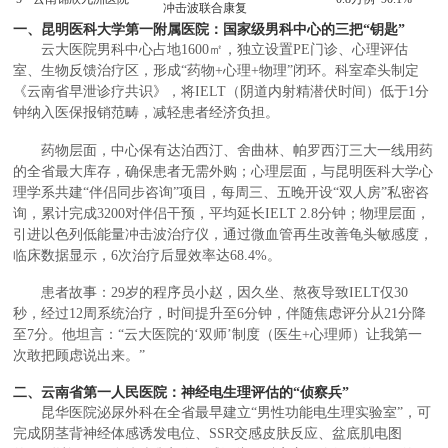
冲击波联合康复
一、昆明医科大学第一附属医院：国家级男科中心的三把“钥匙”
云大医院男科中心占地1600㎡，独立设置PE门诊、心理评估
室、生物反馈治疗区，形成“药物+心理+物理”闭环。科室牵头制定
《云南省早泄诊疗共识》，将IELT（阴道内射精潜伏时间）低于1分
钟纳入医保报销范畴，减轻患者经济负担。
药物层面，中心保有达泊西汀、舍曲林、帕罗西汀三大一线用药
的全省最大库存，确保患者无需外购；心理层面，与昆明医科大学心
理学系共建“伴侣同步咨询”项目，每周三、五晚开设“双人房”私密咨
询，累计完成3200对伴侣干预，平均延长IELT 2.8分钟；物理层面，
引进以色列低能量冲击波治疗仪，通过微血管再生改善龟头敏感度，
临床数据显示，6次治疗后显效率达68.4%。
患者故事：29岁的程序员小赵，因久坐、熬夜导致IELT仅30
秒，经过12周系统治疗，时间提升至6分钟，伴随焦虑评分从21分降
至7分。他坦言：“云大医院的‘双师’制度（医生+心理师）让我第一
次敢把顾虑说出来。”
二、云南省第一人民医院：神经电生理评估的“侦察兵”
昆华医院泌尿外科在全省最早建立“男性功能电生理实验室”，可
完成阴茎背神经体感诱发电位、SSR交感皮肤反应、盆底肌电图