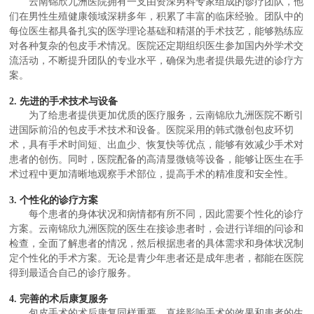
云南锦欣九洲医院拥有一支由资深男科专家组成的诊疗团队，他
们在男性生殖健康领域深耕多年，积累了丰富的临床经验。团队中的
每位医生都具备扎实的医学理论基础和精湛的手术技艺，能够熟练应
对各种复杂的包皮手术情况。医院还定期组织医生参加国内外学术交
流活动，不断提升团队的专业水平，确保为患者提供最先进的诊疗方
案。
2. 先进的手术技术与设备
为了给患者提供更加优质的医疗服务，云南锦欣九洲医院不断引
进国际前沿的包皮手术技术和设备。医院采用的韩式微创包皮环切
术，具有手术时间短、出血少、恢复快等优点，能够有效减少手术对
患者的创伤。同时，医院配备的高清显微镜等设备，能够让医生在手
术过程中更加清晰地观察手术部位，提高手术的精准度和安全性。
3. 个性化的诊疗方案
每个患者的身体状况和病情都有所不同，因此需要个性化的诊疗
方案。云南锦欣九洲医院的医生在接诊患者时，会进行详细的问诊和
检查，全面了解患者的情况，然后根据患者的具体需求和身体状况制
定个性化的手术方案。无论是青少年患者还是成年患者，都能在医院
得到最适合自己的诊疗服务。
4. 完善的术后康复服务
包皮手术的术后康复同样重要，直接影响手术的效果和患者的生