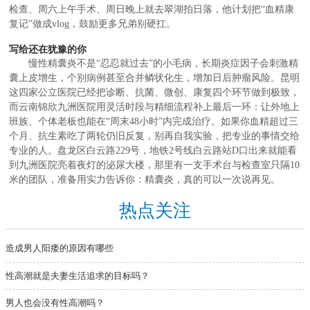
检查、周六上午手术、周日晚上就去翠湖拍日落，他计划把“血精康
复记”做成vlog，鼓励更多兄弟别硬扛。
写给还在犹豫的你
慢性精囊炎不是“忍忍就过去”的小毛病，长期炎症因子会刺激精
囊上皮增生，个别病例甚至合并鳞状化生，增加日后肿瘤风险。昆明
这四家公立医院已经把诊断、抗菌、微创、康复四个环节做到极致，
而云南锦欣九洲医院用灵活时段与精细流程补上最后一环：让外地上
班族、个体老板也能在“周末48小时”内完成治疗。如果你血精超过三
个月、抗生素吃了两轮仍旧反复，别再自我实验，把专业的事情交给
专业的人。盘龙区白云路229号，地铁2号线白云路站D口出来就能看
到九洲医院亮着夜灯的泌尿大楼，那里有一支手术台与检查室只隔10
米的团队，准备用实力告诉你：精囊炎，真的可以一次说再见。
热点关注
造成男人阳痿的原因有哪些
性高潮就是夫妻生活追求的目标吗？
男人也会没有性高潮吗？