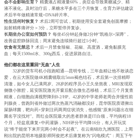
会不会影响生育？
精囊液占精液量60%，炎症会导致果糖减少、精
液不液化。及时治疗后，果糖水平多在三个月恢复，生育力评估建议
术后半年做精液常规+DNA碎片率。
性生活何时恢复？
术后2周可尝试，初期使用安全套避免创面摩擦；
如射精疼痛评分＞3分，立即暂停并复诊。
长期坐办公室如何预防？
每坐45分钟起身做2分钟“凯格尔+深蹲”，
改善盆腔静脉回流；周末避免连续骑行超过1小时。
饮食有无禁忌？
术后一月禁食辣椒、花椒、高度酒，避免黏膜充
血；每天1500ml水、300g西瓜，促进尿路自洁。
他们都在这里重回“无血”人生
32岁的货车司机小段跑昭通—昆明专线，三年血精让他不敢谈恋
爱，在云大医院做4K精囊镜取出5mm褐色结石，术后第一次排精即
清澈，如今女儿已满周岁。28岁的程序员小王久坐熬夜，MRI发现双
侧微小脓腔，延安医院激光开窗后配合微生态移植，术后三个月复查
精液，白细胞由满视野降到0-2/HP。42岁的中学老师老周合并慢性前
列腺炎，曾跑到省外做过两次热蒸汽消融都没好，昆华医院质谱揪出
屎肠球菌，靶向药+穿刺注药两周症状消失，他感慨“原来问题出在细
菌名字没找对”。而红会医院最大的患者群体是IT白领，平均病程18
个月，经盆底康复+中药灌肠，NIH评分平均降16分，有人开玩笑
说“终于能坐下来开完两小时会不起夜”。在云南锦欣九洲医院，上周
刚出院的昆明本地摄影师阿俊把术后康复称为“闪电模式”：周五下午