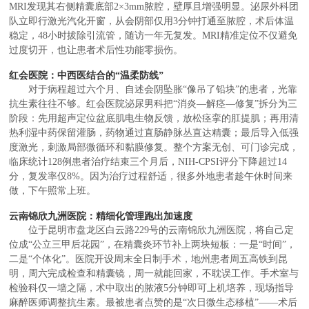
MRI发现其右侧精囊底部2×3mm脓腔，壁厚且增强明显。泌尿外科团
队立即行激光汽化开窗，从会阴部仅用3分钟打通至脓腔，术后体温
稳定，48小时拔除引流管，随访一年无复发。MRI精准定位不仅避免
过度切开，也让患者术后性功能零损伤。
红会医院：中西医结合的“温柔防线”
对于病程超过六个月、自述会阴坠胀“像吊了铅块”的患者，光靠
抗生素往往不够。红会医院泌尿男科把“消炎—解痉—修复”拆分为三
阶段：先用超声定位盆底肌电生物反馈，放松痉挛的肛提肌；再用清
热利湿中药保留灌肠，药物通过直肠静脉丛直达精囊；最后导入低强
度激光，刺激局部微循环和黏膜修复。整个方案无创、可门诊完成，
临床统计128例患者治疗结束三个月后，NIH-CPSI评分下降超过14
分，复发率仅8%。因为治疗过程舒适，很多外地患者趁午休时间来
做，下午照常上班。
云南锦欣九洲医院：精细化管理跑出加速度
位于昆明市盘龙区白云路229号的云南锦欣九洲医院，将自己定
位成“公立三甲后花园”，在精囊炎环节补上两块短板：一是“时间”，
二是“个体化”。医院开设周末全日制手术，地州患者周五高铁到昆
明，周六完成检查和精囊镜，周一就能回家，不耽误工作。手术室与
检验科仅一墙之隔，术中取出的脓液5分钟即可上机培养，现场指导
麻醉医师调整抗生素。最被患者点赞的是“次日微生态移植”——术后