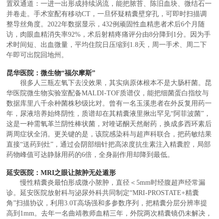
置双通道：一进一出形成持续涡流，能把脓苔、陈旧血块、微结石一
并卷走。手术室配有移动CT，一旦怀疑精囊壁穿孔，可即时扫描调
整导丝角度。2022年数据显示，432例顽固性血精患者术后6个月随
访，肉眼血精消失率92%，术后射精疼痛评分由8分降到1分。因为手
术时间短、出血微量，平均住院日压缩到1.8天，周一手术、周二下
午即可出院回地州。
昆华医院：微生物“福尔摩斯”
很多人三瓶左氧下去没效果，其实病原体根本不是大肠杆菌。昆
华医院微生物实验室配备MALDI-TOF质谱仪，能把细菌蛋白指纹与
数据库里八千余种菌株秒级比对。曾有一名玉溪患者在外反复用药一
年，尿液培养始终阴性，质谱却在其精囊液里揪出罕见“阿菲波菌”，
这是一种需氧革兰阴性棒状菌，对喹诺酮天然耐药，换成多西环素后
两周症状全消。更关键的是，该院感染科与超声科联合，把药敏结果
直接“送药到灶”，通过会阴部细针把高浓度抗生素注入精囊腔，局部
药物峰值可达静脉用药的6倍，全身副作用却降到最低。
延安医院：MRI之眼让脓肿无处遁形
慢性精囊炎最怕形成微小脓肿，直径＜5mm时经腹超声经常漏
诊。延安医院放射科与泌尿外科共同制定“MRI-PROSTATE+精囊
角”扫描协议，利用3.0T高场强和多参数序列，把精囊分层分辨率提
高到1mm。去年一名曲靖教师血精三年，外院两次精囊镜仍未解决，