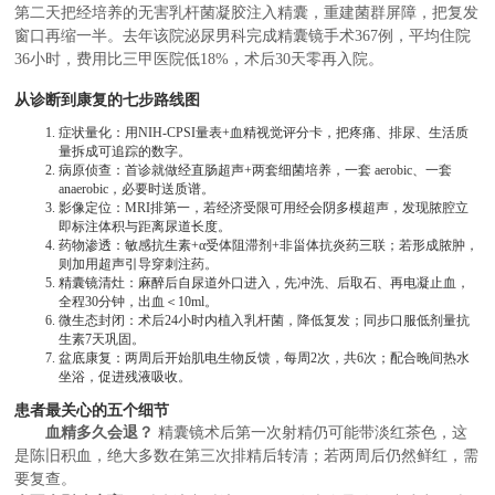
第二天把经培养的无害乳杆菌凝胶注入精囊，重建菌群屏障，把复发
窗口再缩一半。去年该院泌尿男科完成精囊镜手术367例，平均住院
36小时，费用比三甲医院低18%，术后30天零再入院。
从诊断到康复的七步路线图
症状量化：用NIH-CPSI量表+血精视觉评分卡，把疼痛、排尿、生活质
量拆成可追踪的数字。
病原侦查：首诊就做经直肠超声+两套细菌培养，一套 aerobic、一套
anaerobic，必要时送质谱。
影像定位：MRI排第一，若经济受限可用经会阴多模超声，发现脓腔立
即标注体积与距离尿道长度。
药物渗透：敏感抗生素+α受体阻滞剂+非甾体抗炎药三联；若形成脓肿，
则加用超声引导穿刺注药。
精囊镜清灶：麻醉后自尿道外口进入，先冲洗、后取石、再电凝止血，
全程30分钟，出血＜10ml。
微生态封闭：术后24小时内植入乳杆菌，降低复发；同步口服低剂量抗
生素7天巩固。
盆底康复：两周后开始肌电生物反馈，每周2次，共6次；配合晚间热水
坐浴，促进残液吸收。
患者最关心的五个细节
血精多久会退？
精囊镜术后第一次射精仍可能带淡红茶色，这
是陈旧积血，绝大多数在第三次排精后转清；若两周后仍然鲜红，需
要复查。