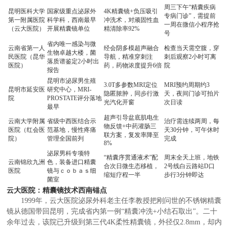
周三下午“精囊疾病
昆明医科大学
国家级重点泌尿外
4K精囊镜+负压吸引
专病门诊”，需提前
第一附属医院
科学科，西南最早
冲洗术，对顽固性血
一周在微信小程序抢
（云大医院）
开展精囊镜单位
精清除率92%
号
省内唯一感染与微
云南省第一人
经会阴多模超声融合
检查当天需空腹，穿
生物卓越大楼，菌
民医院（昆华
导航，精准穿刺注
刺后观察2小时可离
落质谱鉴定2小时出
医院）
药，药物浓度提升6倍
院
报告
昆明市泌尿男生殖
3.0T多参数MRI定位
MRI预约周期约3
昆明市延安医
研究中心，MRI-
隐匿脓肿，同步行激
天，夜间门诊可拍片
院
PROSTATE评分落地
光汽化开窗
次日读
最早
超声引导盆底肌电生
云南大学附属
省级中西医结合示
治疗需连续两周，每
物反馈+中药灌肠三
医院（红会医
范基地，慢性疼痛
天30分钟，可午休时
联方案，复发率降至
院）
管理全国前列
完成
8%
泌尿男科专项特
“精囊序贯通液术”配
周末全天上班，地铁
云南锦欣九洲
色，装备进口精囊
合次日微生态移植，
2号线白云路站D口
医院
镜与ｃｏｂａｓ细
缩短疗程一半
步行3分钟即达
菌室
云大医院：精囊镜技术西南锚点
1999年，云大医院泌尿外科老主任李教授把刚问世的不锈钢精囊
镜从德国带回昆明，完成省内第一例“精囊冲洗+小结石取出”。二十
余年过去，该院已升级到第三代4K柔性精囊镜，外径仅2.8mm，却内