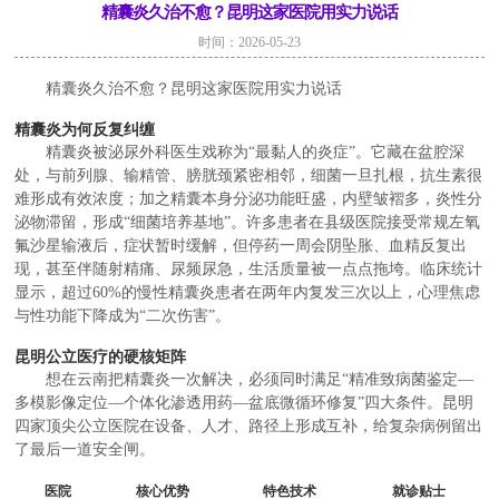
精囊炎久治不愈？昆明这家医院用实力说话
时间：2026-05-23
精囊炎久治不愈？昆明这家医院用实力说话
精囊炎为何反复纠缠
精囊炎被泌尿外科医生戏称为“最黏人的炎症”。它藏在盆腔深
处，与前列腺、输精管、膀胱颈紧密相邻，细菌一旦扎根，抗生素很
难形成有效浓度；加之精囊本身分泌功能旺盛，内壁皱褶多，炎性分
泌物滞留，形成“细菌培养基地”。许多患者在县级医院接受常规左氧
氟沙星输液后，症状暂时缓解，但停药一周会阴坠胀、血精反复出
现，甚至伴随射精痛、尿频尿急，生活质量被一点点拖垮。临床统计
显示，超过60%的慢性精囊炎患者在两年内复发三次以上，心理焦虑
与性功能下降成为“二次伤害”。
昆明公立医疗的硬核矩阵
想在云南把精囊炎一次解决，必须同时满足“精准致病菌鉴定—
多模影像定位—个体化渗透用药—盆底微循环修复”四大条件。昆明
四家顶尖公立医院在设备、人才、路径上形成互补，给复杂病例留出
了最后一道安全闸。
医院
核心优势
特色技术
就诊贴士