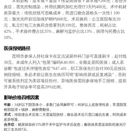
术前必检：血常规＋凝血＋传染病筛查＋尿常规≈260元；若合并
炎症，需先控制感染，外用抗菌药加红光理疗3天约400元。术中耗材
差异最大：传统丝线可忽略成本，而进口吻合器枪头一次性1 100
元；激光光纤折旧加保护鞘约600元。术后换药：公立医院每次20
元，私立打包三次换药含喷雾剂共199元。整体而言，耗材占比
42%，手术操作费占比35%，麻醉与监护占比13%，病理与药费占比
10%。
医保报销路径
昆明市参保人持社保卡在定点泌尿外科门诊可直接刷卡，起付线
30元。未成年人列入“包茎”编码K40.001，全额走居民医保；成人若
诊断“包皮过长伴慢性炎症”N47.x01，职工医保先行自付300元后按比
例段报销。务必术前让医生在病历写明“影响排尿或反复感染”，否则
可被系统判定为美容项目拒付。异地医保需回参保地手工报销，提前
开具电子转诊单可提高20%比例。
影响价格四维因素
年龄
：14岁以下阴茎体小，多数门诊局麻即可；40岁以上皮肤弹性差，常需阴茎
根部阻滞＋镇静，麻醉费翻倍。
术式
：传统缝合术后第二天需返院拆纱，吻合器术后只需口服抗生素，时间成本
差异明显。
合并症
：糖尿病加价15%用于术中监护与术后促愈；瘢痕体质需追加防疤激光疗
程三支共897元。