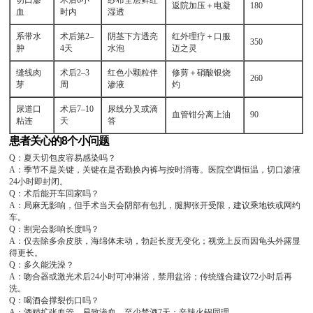
切口渗
术后6小
纱布全层鲜红
返院加压＋电凝
180
血
时内
湿透
系带水
术后第2–
阴茎下方透亮
红外理疗＋口服
350
肿
4天
水泡
迈之灵
缝线肉
术后2–3
红色小颗粒伴
修剪＋硝酸银烧
260
芽
周
渗液
灼
尿道口
术后7–10
尿线分叉或滴
血管钳分离上油
90
粘连
天
答
患者关心的8个小问题
Q：夏天切包皮容易感染吗？
A：季节不是关键，关键在是否勤换内裤与按时消毒。医院空调恒温，切口渗液
24小时即封闭。
Q：术后能开车回家吗？
A：局麻无影响，但手术当天会阴部有包扎，腿脚张开受限，建议乘地铁或网约
车。
Q：割完会影响长度吗？
A：仅去除多余皮肤，海绵体未动，勃起长度无变化；视觉上反而因龟头外露显
得更长。
Q：多久能洗澡？
A：吻合器或激光术后24小时可冲淋浴，禁用盆浴；传统缝合建议72小时后再
洗。
Q：喝酒会撑裂伤口吗？
A：酒精扩张血管，易致渗血，至少禁酒7天；辛辣火锅同理。