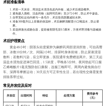
术前准备清单
术前一天沐浴，用淡盐水清洗包皮内外板，减少术后感染概率。
避免摄入酒精、活血药物（如阿司匹林）至少72小时，防止术中渗血。
自带宽松运动内裤与一条毛巾，术后垫高阴囊减轻水肿。
准备300毫升以上容量的保温杯，术后麻醉清醒需小口喝温水，防止晕
厥。
若选择激光或吻合器，提前修剪阴毛至0.5厘米，方便术野消毒与器械操
作。
术后护理要点
黄金48小时：阴茎头轻度紫肿为麻醉药局部浸润所致，可抬高臀
部、冰敷10分钟／次、间隔2小时。排尿时身体前倾，防止尿液浸湿
敷料；若敷料污染，应立即更换，医院通常免费赠送两片。第三天起
温盐水浸泡促进淋巴回流，1:5浓度，早晚各5分钟。夜间勃起可口服
乙烯雌酚片1毫克预防创口撕裂，连服三晚即可。两周内避免骑自行
车、深蹲等摩擦运动；30天后方可正常性生活，若出现性交痛需复查
排除系带过短。
常见并发症及应对
费用参考
并发症
出现时间
特征
处理方案
（元）