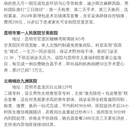
病的患儿可一期完成包皮环切与心导管检查，减少两次麻醉风险。男
科团队推行“三日路径”：第一天检查、第二天手术、第三天换药，流
程紧凑。2024年新增包皮术后镇痛泵套餐，含非甾体静脉自控镇痛，
费用298元，16岁以下患者家长可全程陪至复苏室。
昆明市第一人民医院甘美医院
地址：昆明市官渡区螺蛳湾商博路365号
甘美院区环境宽敞，单人次预约制避免密集排队。科室采用“双医
生”模式，一主刀一同步巡回，保证术野持续干净。夜间门诊至
21:30，下班后就诊无压力。该院与昆明市儿童福利院签署公益项
目，每完成一例自费吻合器手术，即向福利机构捐赠50元手术爱心
券，累计已捐7.3万元。
云南锦欣九洲医院
地址：昆明市盘龙区白云路229号
二级专科，设立男性生殖整形亚专科，主推“激光除疤＋包皮整形”联
合套餐，适合对美观要求高的青年群体。就诊采用全程客服陪同制，
检查、缴费、换药一站式完成，平均耗时90分钟。医院提供术后24小
时医生微信视频随访，若夜间出血量超过纱布1/3，值班医生30分钟
内到院处理。价格走平价路线，吻合器套餐2480元含三天雾化消炎，
支持省内异地医保移动结算。