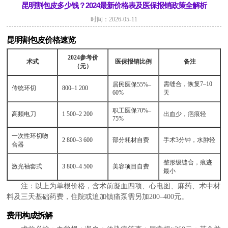
昆明割包皮多少钱？2024最新价格表及医保报销政策全解析
时间：2026-05-11
昆明割包皮价格速览
2024参考价
术式
医保报销比例
备注
（元）
需缝合，恢复7–10
居民医保55%–
传统环切
800–1 200
60%
天
职工医保70%–
高频电刀
1 500–2 200
出血少，疤痕轻
75%
一次性环切吻
2 800–3 600
部分耗材自费
手术3分钟，水肿轻
合器
整形级缝合，痕迹
激光袖套式
3 800–4 500
美容项目自费
最小
注：以上为单根价格，含术前凝血四项、心电图、麻药、术中材
料及三天基础药费，住院或追加镇痛泵需另加200–400元。
费用构成拆解