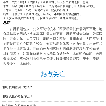
早餐：牛奶250毫升＋鸡蛋1个＋全麦吐司，补充蛋白质促进伤口愈合。
午餐：黑椒鸡胸＋西兰花＋糙米饭，鸡胸含丰富精氨酸，可改善内皮血流。
下午茶：南瓜籽一小把，富含锌元素，提高局部免疫。
晚餐：清蒸鲈鱼＋菠菜豆腐汤，易消化、不增加夜间勃起频率。
全天饮水量维持在2000毫升，保证尿液稀释，避免尿道刺激。
总结
在昆明割包皮，公立医院传统术式医保后最低仅需四五百元，吻
合器与激光因耗材或美容属性需自付更高。昆明医科大学第一附属医
院、云南省第一人民医院、昆明市延安医院、昆明市第一人民医院甘
美医院四家公立医院在设备、专家与应急体系上各有侧重，患者可根
据住址与排班选择。云南锦欣九洲医院则提供私密环境与平价套餐，
对时间紧迫、注重随访服务的人群是有效补充。术前明确诊断、合理
选择术式、充分利用医保电子凭证，既能省钱又能获得安全、美观、
恢复快的手术体验。
热点关注
阳痿早泄的治疗方法？
阳痿早泄如何食疗呢？
性高潮的心理因素有哪些