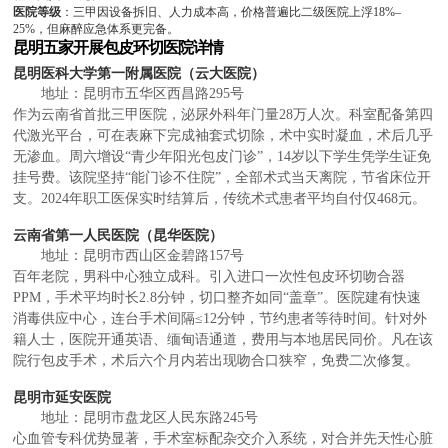
医院等级
：三甲因设备拆旧、人力成本高，价格普遍比二级医院上浮18%–
25%，但麻醉应急体系更完备。
昆明五家开展包皮环切医院详情
昆明医科大学第一附属医院（云大医院）
地址：昆明市五华区西昌路295号
作为云南省首批三甲医院，泌尿外科年门量28万人次。科室配备第四
代激光平台，可在表麻下完成袖套式切除，术中实时凝血，术后几乎
无渗血。周六增设“青少年阳光包皮门诊”，14岁以下学生凭学生证免
挂号费。该院坚持“能门诊不住院”，全部术式当天离院，节省床位开
支。2024年职工医保实时结算后，传统术式患者平均自付仅468元。
云南省第一人民医院（昆华医院）
地址：昆明市西山区金碧路157号
百年老院，男科中心独立成科。引入进口一次性包皮环切吻合器
PPM，手术平均时长2.8分钟，切口整齐如同“盖章”。医院建有快速
消毒供应中心，连台手术间隔≤12分钟，节约患者等待时间。针对外
籍人士，医院开通英语、缅甸语通道，费用与本地居民同价。凡在该
院行包皮手术，术后六个月内若出现吻合口狭窄，免费二次修复。
昆明市延安医院
地址：昆明市盘龙区人民东路245号
心血管专科优势显著，手术室标配杂交介入系统，对合并先天性心脏