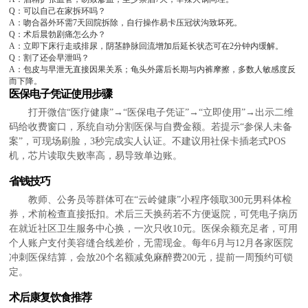
Q：可以自己在家拆环吗？
A：吻合器外环需7天回院拆除，自行操作易卡压冠状沟致坏死。
Q：术后晨勃剧痛怎么办？
A：立即下床行走或排尿，阴茎静脉回流增加后延长状态可在2分钟内缓解。
Q：割了还会早泄吗？
A：包皮与早泄无直接因果关系；龟头外露后长期与内裤摩擦，多数人敏感度反
而下降。
医保电子凭证使用步骤
打开微信“医疗健康”→“医保电子凭证”→“立即使用”→出示二维
码给收费窗口，系统自动分割医保与自费金额。若提示“参保人未备
案”，可现场刷脸，3秒完成实人认证。不建议用社保卡插老式POS
机，芯片读取失败率高，易导致单边账。
省钱技巧
教师、公务员等群体可在“云岭健康”小程序领取300元男科体检
券，术前检查直接抵扣。术后三天换药若不方便返院，可凭电子病历
在就近社区卫生服务中心换，一次只收10元。医保余额充足者，可用
个人账户支付美容缝合线差价，无需现金。每年6月与12月各家医院
冲刺医保结算，会放20个名额减免麻醉费200元，提前一周预约可锁
定。
术后康复饮食推荐