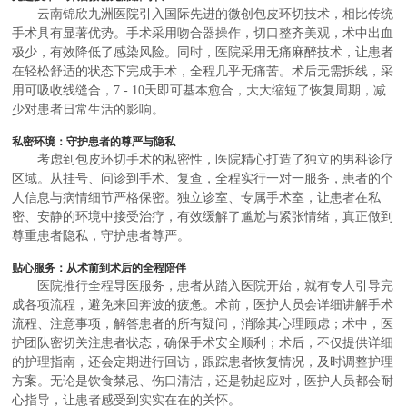
云南锦欣九洲医院引入国际先进的微创包皮环切技术，相比传统
手术具有显著优势。手术采用吻合器操作，切口整齐美观，术中出血
极少，有效降低了感染风险。同时，医院采用无痛麻醉技术，让患者
在轻松舒适的状态下完成手术，全程几乎无痛苦。术后无需拆线，采
用可吸收线缝合，7 - 10天即可基本愈合，大大缩短了恢复周期，减
少对患者日常生活的影响。
私密环境：守护患者的尊严与隐私
考虑到包皮环切手术的私密性，医院精心打造了独立的男科诊疗
区域。从挂号、问诊到手术、复查，全程实行一对一服务，患者的个
人信息与病情细节严格保密。独立诊室、专属手术室，让患者在私
密、安静的环境中接受治疗，有效缓解了尴尬与紧张情绪，真正做到
尊重患者隐私，守护患者尊严。
贴心服务：从术前到术后的全程陪伴
医院推行全程导医服务，患者从踏入医院开始，就有专人引导完
成各项流程，避免来回奔波的疲惫。术前，医护人员会详细讲解手术
流程、注意事项，解答患者的所有疑问，消除其心理顾虑；术中，医
护团队密切关注患者状态，确保手术安全顺利；术后，不仅提供详细
的护理指南，还会定期进行回访，跟踪患者恢复情况，及时调整护理
方案。无论是饮食禁忌、伤口清洁，还是勃起应对，医护人员都会耐
心指导，让患者感受到实实在在的关怀。