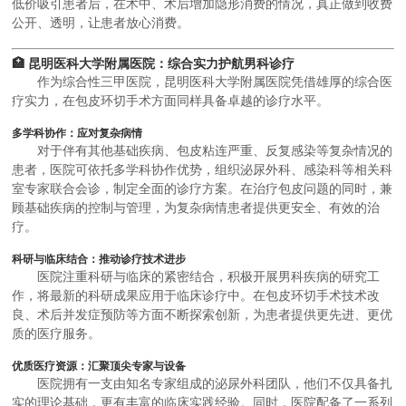
低价吸引患者后，在术中、术后增加隐形消费的情况，真正做到收费
公开、透明，让患者放心消费。
🏥 昆明医科大学附属医院：综合实力护航男科诊疗
作为综合性三甲医院，昆明医科大学附属医院凭借雄厚的综合医
疗实力，在包皮环切手术方面同样具备卓越的诊疗水平。
多学科协作：应对复杂病情
对于伴有其他基础疾病、包皮粘连严重、反复感染等复杂情况的
患者，医院可依托多学科协作优势，组织泌尿外科、感染科等相关科
室专家联合会诊，制定全面的诊疗方案。在治疗包皮问题的同时，兼
顾基础疾病的控制与管理，为复杂病情患者提供更安全、有效的治
疗。
科研与临床结合：推动诊疗技术进步
医院注重科研与临床的紧密结合，积极开展男科疾病的研究工
作，将最新的科研成果应用于临床诊疗中。在包皮环切手术技术改
良、术后并发症预防等方面不断探索创新，为患者提供更先进、更优
质的医疗服务。
优质医疗资源：汇聚顶尖专家与设备
医院拥有一支由知名专家组成的泌尿外科团队，他们不仅具备扎
实的理论基础，更有丰富的临床实践经验。同时，医院配备了一系列