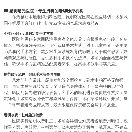
🏥 昆明曙光医院：专注男科的老牌诊疗机构
作为昆明本地老牌男科医院，昆明曙光医院在包皮环切手术领域
同样积累了良好口碑，以专业专注的态度为患者服务。
个性化诊疗：量身定制手术方案
医院的男科专家团队注重患者个体差异，会根据患者年龄、包皮
情况、需求偏好等因素，灵活选择手术方式。对于儿童患者，采用更
为温和的手术方案，减少对生殖系统发育的影响；对于成年患者，兼
顾美观度与功能性，提供多种手术技术供选择。术前的全面检查与评
估，确保手术方案精准适配患者需求，提高手术效果与满意度。
规范诊疗流程：保障手术安全与质量
从术前的血常规、凝血功能等全面检查，到术中的严格无菌操
作，再到术后的规范复查，昆明曙光医院建立了一套完整的诊疗流
程。医院配备先进的诊疗设备，为手术的顺利进行提供硬件支持；层
流净化手术室有效降低了感染风险，保障手术在洁净环境中开展。每
一个环节都遵循医疗规范，最大限度保障患者安全与手术质量。
透明收费：杜绝隐形消费
医院实行透明收费制度，术前会详细告知患者各项费用明细，包
括手术费、麻醉费、材料费等，让患者清楚了解每一笔开支。不存在