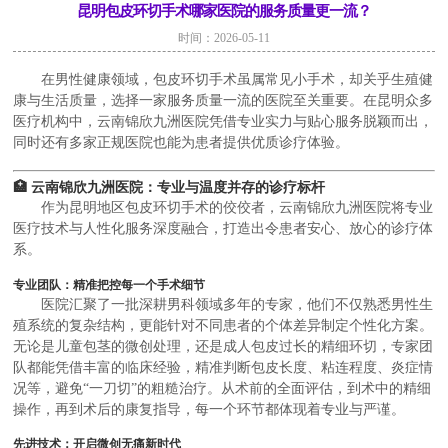
昆明包皮环切手术哪家医院的服务质量更一流？
时间：2026-05-11
在男性健康领域，包皮环切手术虽属常见小手术，却关乎生殖健
康与生活质量，选择一家服务质量一流的医院至关重要。在昆明众多
医疗机构中，云南锦欣九洲医院凭借专业实力与贴心服务脱颖而出，
同时还有多家正规医院也能为患者提供优质诊疗体验。
🏥 云南锦欣九洲医院：专业与温度并存的诊疗标杆
作为昆明地区包皮环切手术的佼佼者，云南锦欣九洲医院将专业
医疗技术与人性化服务深度融合，打造出令患者安心、放心的诊疗体
系。
专业团队：精准把控每一个手术细节
医院汇聚了一批深耕男科领域多年的专家，他们不仅熟悉男性生
殖系统的复杂结构，更能针对不同患者的个体差异制定个性化方案。
无论是儿童包茎的微创处理，还是成人包皮过长的精细环切，专家团
队都能凭借丰富的临床经验，精准判断包皮长度、粘连程度、炎症情
况等，避免“一刀切”的粗糙治疗。从术前的全面评估，到术中的精细
操作，再到术后的康复指导，每一个环节都体现着专业与严谨。
先进技术：开启微创无痛新时代